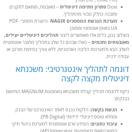
Doxi
פתרון חתימה דיגיטלית
– מאובטח, מותאם לתקנים
ומובנה כחלק טבעי מהתהליך.
מערכת הנגשת המסמכים NAGIX
-היוצרת מסמכי PDF-
UA באופן אוטומטי וממוכן
בשילוב נכון, כלים אלו מאפשרים ליצור
תהליכים דיגיטליים יעילים,
מאובטחים וחכמים
– כאלו שבהם כל שלב בתהליך מחובר אוטומטית
לשלב הבא ולמערכות הליבה הארגוניות, ללא צורך בפיתוח מורכב או
עבודה ידנית.
דוגמה לתהליך אינטגרטיבי: משכנתא
דיגיטלית מקצה לקצה
ניקח לדוגמה תהליך קבלת משכנתא באמצעות MAGNUM המיושם
בבנקים:
הגשת בקשה:
הלקוח נכנס לאתר האינטרנט של הבנק
וממלא טופס דיגיטלי ידידותי (PB Digital).
עיבוד נתונים:
המידע זורם אוטומטית למערכת ניהול תיקי
המשכנתאות (באמצעות API Integrator).