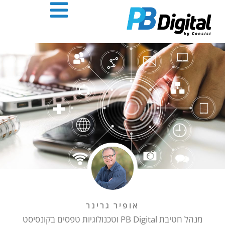
יתרון
בסינרגיה:
וויטת
טפסים
התהליכים
דיגיטלים
MAGNU
ספקת
רבה
ותר
סך
לקיה
אופיר גרינר
מנהל חטיבת PB Digital וטכנולוגיות טפסים בקונסיסט