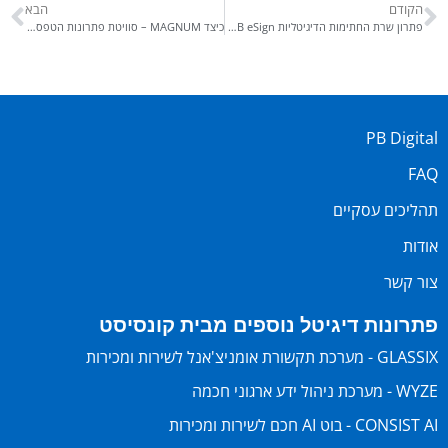
הקודם
הבא
פתרון שרת החתימות הדיגיטליות PB eSign של קונסיסט מאפשר למכללה למינהל להפיץ מסמכים דיגיטלים חתומים ומאובטחים לסטודנטים
כיצד MAGNUM – סוויטת פתרונות הטפסים והמסמכים הדיגיטלים של קונסיסט – מאפשרת לארגונים גדולים לבצע עדכוני שכר לאלפי עובדים – בלחיצת כפתור
PB Digital
FAQ
תהליכים עסקיים
אודות
צור קשר
פתרונות דיגיטל נוספים מבית קונסיסט
GLASSIX - מערכת תקשורת אומניצ'אנל לשירות ומכירות
WYZE - מערכת ניהול ידע ארגוני חכמה
CONSIST AI - בוט AI חכם לשירות ומכירות