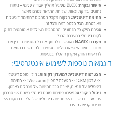
אישור ובקרה:
BLOX מפעיל תהליך עבודה פנימי – ניתוח
נתונים, בדיקת זכאות, שליחת התראה לגורם מאשר.
חתימה דיגיטלית:
הלקוח מקבל מסמכים לחתימה דיגיטלית
מאובטחת, מכל פלטפורמה ובכל זמן.
סגירת תיק:
כל הנתונים והמסמכים משולבים אוטומטית בתיק
לקוח דיגיטלי במערכת הבנק.
מערכת NAGIX
מאפשרת להפוך את כל הטפסים – בין אם
מדובר במאות אלפי או מיליוני טפסים – למונגשים בהתאם
לדרישות החוק ועקרון ההכלה בנגישות.
דוגמאות נוספות לשימוש אינטגרטיבי:
הצטרפות דיגיטלית למועדון לקוחות:
מילוי טופס דיגיטלי
>> עדכון CRM >> הפעלת קמפיין Welcome >> חתימה
דיגיטלית על תנאים, יצירת סבב חתימות של מנהלים בארגון.
ניהול ביקורי טכנאים:
פתיחת טופס דיגיטלי בשטח >> סנכרון
עם מערכת השירות >> חתימה דיגיטלית של הלקוח במקום >>
סגירת קריאה מהירה.