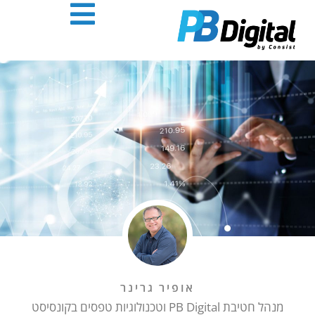
ל
שר
וב
ורש
קשורת
צויינת
P
Digita
פסים
יגיטלים
אופיר גרינר
כמים
מנהל חטיבת PB Digital וטכנולוגיות טפסים בקונסיסט