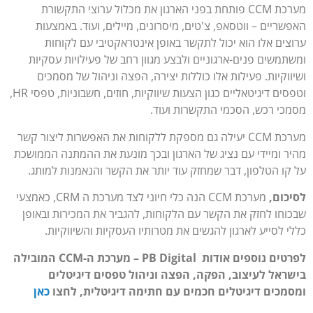
מערכת CCM פותחת בפני הארגון את מכלול ערוצי התקשורת
האפשריים – ווטסאפ, צ'טים, מיסרונים, מיילים, ועוד. באמצעות
ערוצים אלו הוא יכול לתקשר באופן אינטראקטיבי עם לקוחות
ומשתמשים פנים-ארגוניים ולבצע מגוון רחב של פעילויות עסקיות
ושיווקיות. פעילות אלו כוללות יצירה, הפצה וניהול של מסמכים
וטפסים דיגיטאליים כגון הצעות שיווקיות, חוזים, חשבוניות, טפסי HR,
מסמכי רכש, הסכמי התקשרות ועוד.
מערכת CCM יעילה גם מספקת ללקוחות את האפשרות ליצור קשר
מהיר ומיידי עם נציג של הארגון ובכך מונעת את ההמתנה הממושכת
על קו הטלפון, דבר שמחזק עוד יותר את הקשר והנאמנות למותג.
לסיכום,
מערכת CCM הנה כלי חיוני לצד מערכת ה CRM, כאמצעי
שבכוחו לחזק את הקשר עם הלקוחות, להגביר את המכירות ובאופן
כללי לסייע לארגון להגשים את מטרותיו העסקיות והשיווקיות.
לפרטים נוספים אודות PB Digital – מערכת ה-CCM המובילה
בישראל לעיצוב, הפקה, הפצה וניהול טפסים דיגיטלים
ומסמכים דיגיטלים חכמים עם חתימה דיגיטלית, לחצו
כאן