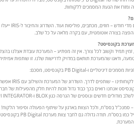
 ומזרז את הגעת המסמכים ללקוחות.
ם?
אנחנו שולחים כ-10,000
פצה בצורה אוטומטית, עם בקרה מלאה על כל שלב.
ערכת בקונסיסט?
זמין תמיד וקשוב לכל צורך. אין זה מפתיע – המערכת עובדת אצלנו בהצלח
טמעה, ודאגו שהמערכת תותאם במדויק לדרישות שלנו. זו שותפות אמיתית
דיגיטליים ו-PB Digital בקונסיסט, מסכם:
"אנחנו רואים בבסס"ח –
וח. בקונסיסט אנחנו רואים בכך כבוד גדול וזכות להיות חלק מהפעילות של 
ם חדשים ונוספים של הגרסה כגון BLOX ו-API INTEGRATOR".
ש – סמנכ"ל בסס"ח, ולכל הצוות בארגון על שיתוף הפעולה וסיפור הלקוח!
מהפעילות החשובה של ארגון מוביל כ
 המערכת.