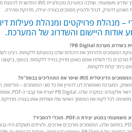
קונסיסט. לאחרונה, כחלק מתהליך שדרוג משמעותי, שו
לת הארגון להפיק, לנהל ולהפיץ מסמכים בצורה יעילה, מדויקת ומהירה.
די – מנהלת פרויקטים ומנהלת פעילות דיו
ע אודות היישום והשדרוג של המערכת.
וג מערכת PB Digital?
פקת המסמכים ולהרחיב את היכולות שלנו בהפצתם ללקוחות. רצינו לשד
של כמויות גדולות של מסמכי PDF מורכבים כדי לשלוח אותם באופן מדויק במייל ללקוחות. בנו
 IRIS שיפר את התהליכים בבסס"ח?
נה את כללי המשחק. המערכת מאפשרת לנו להפיץ את כל סוגי המסמכים – פוליסות
מדויקת ומהירה, בעיקר
מערכות הליבה הארגונית ו-IRIS מתאימה לכל לקוח את המסמך האישי שלו ושולחת אותו בצורה מ
במנוע יצירת ה-PDF. תוכלי להסביר?
אחד האתגרים היה גודל קבצי ה-PDF. בתחום שלנו, המסמכים מורכבים וארוכים, ולעיתים משקל