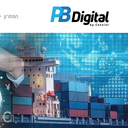
יצד
ברת
הפתרון
סס"ח
יטוח
יכוני
חר
וץ–
ייעלת
ת
ערך
פקת
הפצת