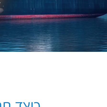
מסמכים
אמצעות
P
Digita
-
IRI
ל
ונסיסט
P
Digita
פסים
כיצד חב