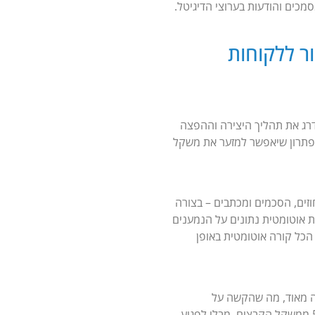
לבה במערכת טכנולוגיית IRIS החדשנית להפצת מסמכים והודעות בערוצי הדיגיטל.
ור ללקוחות
רג את תהליך היצירה וההפצה
סף, ביקשנו פתרון שיאפשר למזער את משקל
, חוזים, הסכמים ומכתבים – בצורה
 באמצעות דואר אלקטרוני במקרה שלנו. PB Digital יוצרת את קבצי ה-PDF, אוספת אוטומטית נתונים על הנמענים
דוייקת. הכל קורה אוטומטית באופן
ם היה גבוה מאוד, מה שהקשה על
שליחתם. מנוע יצירת ה-PDF בגרסה החדשה של PB Digital, שפותח בקונסיסט, מצליח להפחית עד 50% ממשקל הקבצים, מבלי לפגוע