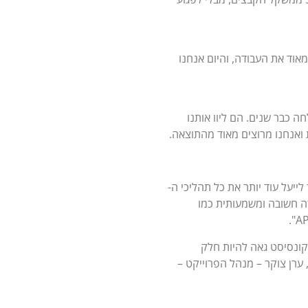
 מסמכים מדי חודש – חוזים, מכתבים, פוליסות ועוד. השדרוג והחיבור ל-IRIS ייעלו מאוד את העבודה, והיום אנחנו
ה כבר שנים. הם ליוו אותנו
 ואנחנו מרוצים מאוד מהתוצאה.
 כמו בכל לקוחותינו – שותפים לדרך. השדרוג של המערכת והשילוב עם IRIS אפשר לייעל עוד יותר את כל תהליכי ה-
חברה חשובה ומשמעותית כמו
 קונסיסט גאה להיות חלק
מו בסס"ח. תודה גדולה גם לחבר צוות מערכת PB Digital בקונסיסט, ערן צוקר – מנהל הפרוייקט –