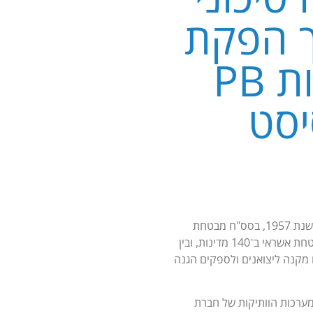
ך הפקת
והפצת המסמכים באמצעות PB
בסס"ח – החברה הישראלית לביטוח סיכוני סחר חוץ – היא מבטח האשראי המוביל בישראל. מאז הקמתה בשנת 1957, בסס"ח מבטחת
מכירות בהיקף שנתי של למעלה מ־60 מיליארד ש"ח, הן בעסקאות סחר חוץ והן בשוק המקומי. החברה מבטחת אשראי ב־140 מדינות, ובין
 מקנה ליצואנים ולספקים הגנה
ם דיגיטליים – אחת המערכות הוותיקות של חברת