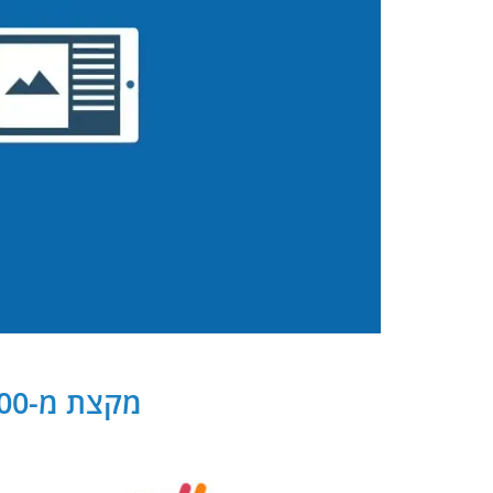
מקצת מ-300 שותפנו העסקיים של PB Digital בישראל ובעולם: