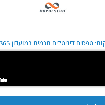
ח: טפסים דיגיטלים חכמים במועדון CLUB 365: