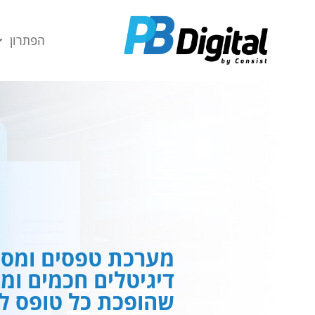
חילתו
ל
הפתרון
ף
ינטרנט,
חץ
נטר
די
עבור
אזור
וכן
רכזי
מערכת טפסים ומסמ
דיגיטלים חכמים ומ
שהופכת כל טופס לח