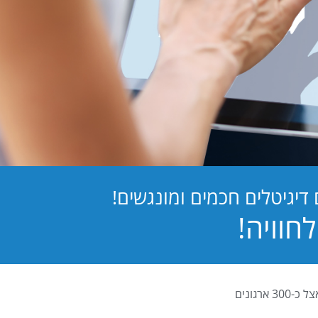
יגיטלים חכמים ומונגשים!
PB Digital (PrintBOS Digital) הינה המערכת לטפסים דיגיטלים המובילה בישראל ומותקנת אצל כ-300 ארגונים