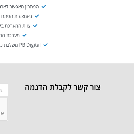
הפתרון מאפשר לארגו
באמצעות הפתרון י
צוות המערכת בקו
מערכת ההנגשה NAGIX, המבוססת על PB Digital, מאפשרת להנגיש מ
PB Digital משלבת כ-OEM את פתרון אינטגרציית ה-API של חברת WSO2 - המאפשר לחבר בקלות בין מערכות ארגוניות
צור קשר לקבלת הדגמה