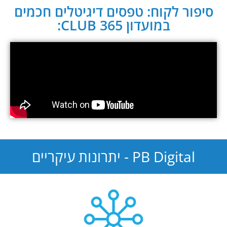
סיפור לקוח: טפסים דיגיטלים חכמים
במועדון CLUB 365:
PB Digital - יתרונות עיקריים