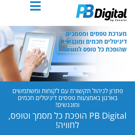
חילתו
ל
ף
ינטרנט,
חץ
מערכת טפסים ומסמכים
נטר
דיגיטלים חכמים ומונגשים
די
שהופכת כל טופס לחוויה!
עבור
אזור
וכן
רכזי
פתרון לניהול תקשורת עם לקוחות ומשתמשים
בארגון באמצעות טפסים דיגיטלים חכמים
ומונגשים!
PB Digital הופכת כל מסמך וטופס,
לחוויה!