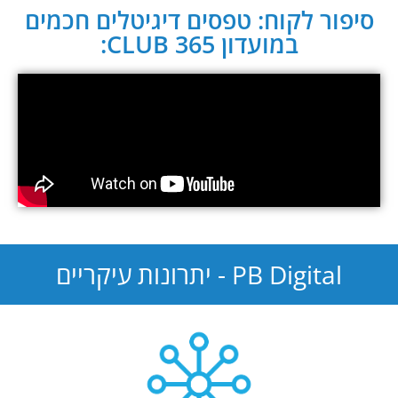
סיפור לקוח: טפסים דיגיטלים חכמים
במועדון CLUB 365:
PB Digital - יתרונות עיקריים