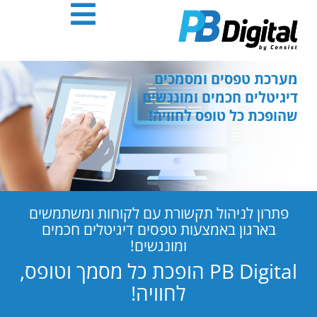
חילתו
ל
ף
ינטרנט,
חץ
מערכת טפסים ומסמכים
נטר
דיגיטלים חכמים ומונגשים
די
שהופכת כל טופס לחוויה!
עבור
אזור
וכן
רכזי
פתרון לניהול תקשורת עם לקוחות ומשתמשים
בארגון באמצעות טפסים דיגיטלים חכמים
ומונגשים!
PB Digital הופכת כל מסמך וטופס,
לחוויה!