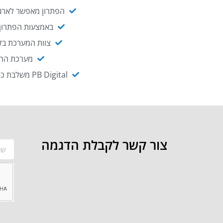
הפתרון מאפשר לארגו
באמצעות הפתרון י
צוות המערכת בקו
מערכת ההנגשה NAGIX, המבוססת על PB Digital, מאפשרת להנגיש מ
PB Digital משלבת כ-OEM את פתרון אינטגרציית ה-API של חברת WSO2 - המאפשר לחבר בקלות בין מערכות ארגוניות
צור קשר לקבלת הדגמה