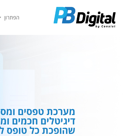
חילתו
ל
הפתרון
ף
ינטרנט,
חץ
נטר
די
עבור
אזור
וכן
רכזי
מערכת טפסים ומסמ
דיגיטלים חכמים ומ
שהופכת כל טופס לח