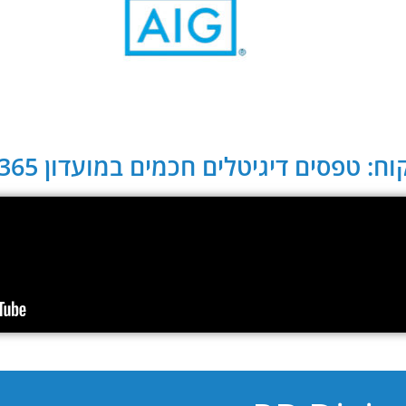
ח: טפסים דיגיטלים חכמים במועדון CLUB 365: