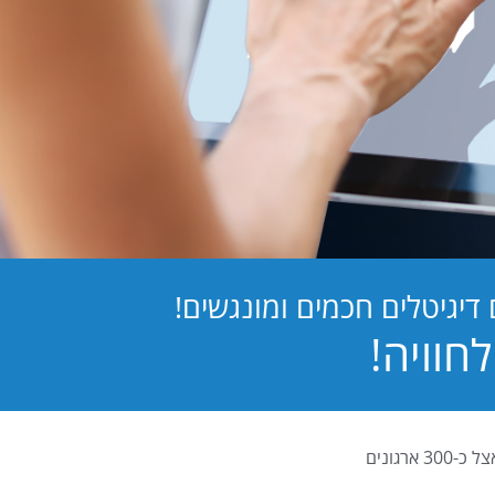
יגיטלים חכמים ומונגשים!
PB Digital (PrintBOS Digital) הינה המערכת לטפסים דיגיטלים המובילה בישראל ומותקנת אצל כ-300 ארגונים