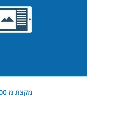
מקצת מ-300 שותפנו העסקיים של PB Digital בישראל ובעולם: