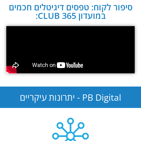
סיפור לקוח: טפסים דיגיטלים חכמים
במועדון CLUB 365:
PB Digital - יתרונות עיקריים