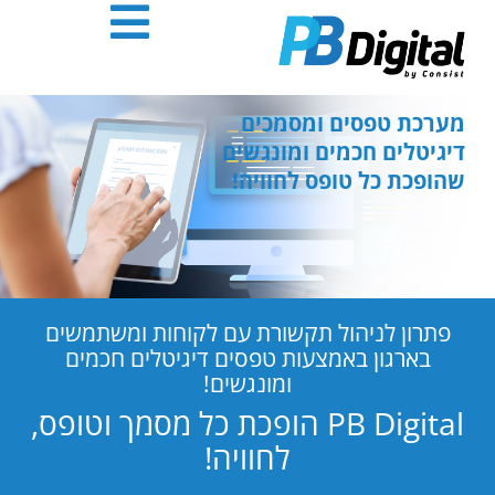
חילתו
ל
ף
ינטרנט,
חץ
מערכת טפסים ומסמכים
נטר
דיגיטלים חכמים ומונגשים
די
שהופכת כל טופס לחוויה!
עבור
אזור
וכן
רכזי
פתרון לניהול תקשורת עם לקוחות ומשתמשים
בארגון באמצעות טפסים דיגיטלים חכמים
ומונגשים!
PB Digital הופכת כל מסמך וטופס,
לחוויה!