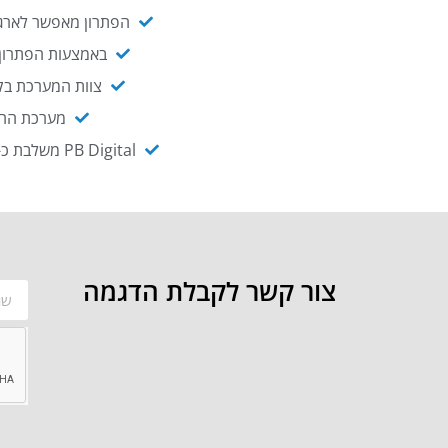
הפתרון מאפשר לארגו
באמצעות הפתרון י
צוות המערכת בקו
מערכת ההנגשה NAGIX, המבוססת על PB Digital, מאפשרת להנגיש מ
PB Digital משלבת כ-OEM את פתרון אינטגרציית ה-API של חברת WSO2 - המאפשר לחבר בקלות בין מערכות ארגוניות
צור קשר לקבלת הדגמה