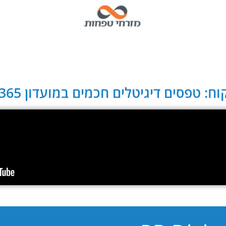
ח: טפסים דיגיטלים חכמים במועדון CLUB 365: