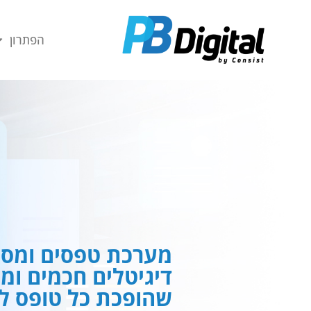
חילתו
ל
הפתרון
ף
ינטרנט,
חץ
נטר
די
עבור
אזור
וכן
רכזי
מערכת טפסים ומסמ
דיגיטלים חכמים ומ
שהופכת כל טופס לח