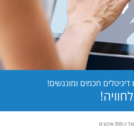
יגיטלים חכמים ומונגשים!
PB Digital (PrintBOS Digital) הינה המערכת לטפסים דיגיטלים המובילה בישראל ומותקנת אצל כ-300 ארגונים