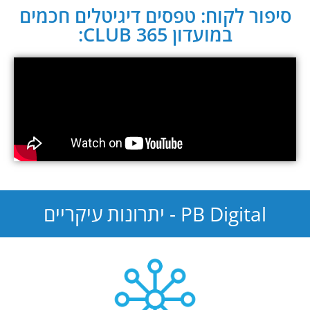
סיפור לקוח: טפסים דיגיטלים חכמים
במועדון CLUB 365:
PB Digital - יתרונות עיקריים