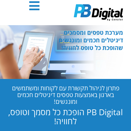
חילתו
ל
ף
ינטרנט,
חץ
מערכת טפסים ומסמכים
נטר
דיגיטלים חכמים ומונגשים
די
שהופכת כל טופס לחוויה!
עבור
אזור
וכן
רכזי
פתרון לניהול תקשורת עם לקוחות ומשתמשים
בארגון באמצעות טפסים דיגיטלים חכמים
ומונגשים!
PB Digital הופכת כל מסמך וטופס,
לחוויה!