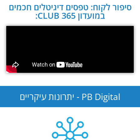
סיפור לקוח: טפסים דיגיטלים חכמים
במועדון CLUB 365:
PB Digital - יתרונות עיקריים