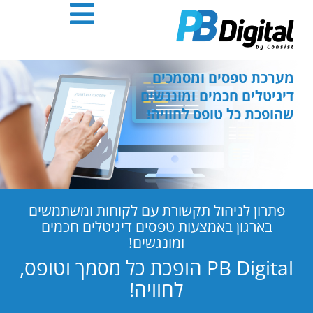
חילתו
ל
ף
ינטרנט,
חץ
מערכת טפסים ומסמכים
נטר
דיגיטלים חכמים ומונגשים
די
שהופכת כל טופס לחוויה!
עבור
אזור
וכן
רכזי
פתרון לניהול תקשורת עם לקוחות ומשתמשים
בארגון באמצעות טפסים דיגיטלים חכמים
ומונגשים!
PB Digital הופכת כל מסמך וטופס,
לחוויה!