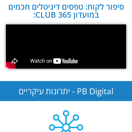
סיפור לקוח: טפסים דיגיטלים חכמים
במועדון CLUB 365:
PB Digital - יתרונות עיקריים