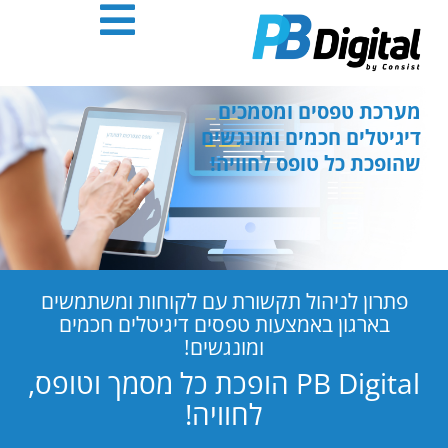
חילתו
ל
ף
ינטרנט,
חץ
מערכת טפסים ומסמכים
נטר
דיגיטלים חכמים ומונגשים
די
שהופכת כל טופס לחוויה!
עבור
אזור
וכן
רכזי
פתרון לניהול תקשורת עם לקוחות ומשתמשים
בארגון באמצעות טפסים דיגיטלים חכמים
ומונגשים!
PB Digital הופכת כל מסמך וטופס,
לחוויה!