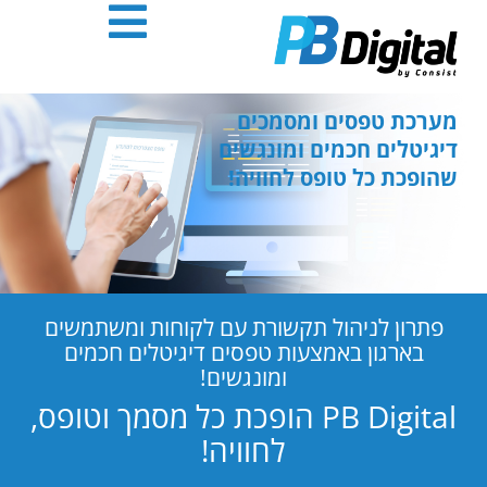
חילתו
ל
ף
ינטרנט,
חץ
מערכת טפסים ומסמכים
נטר
דיגיטלים חכמים ומונגשים
די
שהופכת כל טופס לחוויה!
עבור
אזור
וכן
רכזי
פתרון לניהול תקשורת עם לקוחות ומשתמשים
בארגון באמצעות טפסים דיגיטלים חכמים
ומונגשים!
PB Digital הופכת כל מסמך וטופס,
לחוויה!