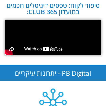
סיפור לקוח: טפסים דיגיטלים חכמים
במועדון CLUB 365:
PB Digital - יתרונות עיקריים