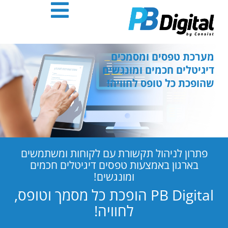
חילתו
ל
ף
ינטרנט,
חץ
מערכת טפסים ומסמכים
נטר
דיגיטלים חכמים ומונגשים
די
שהופכת כל טופס לחוויה!
עבור
אזור
וכן
רכזי
פתרון לניהול תקשורת עם לקוחות ומשתמשים
בארגון באמצעות טפסים דיגיטלים חכמים
ומונגשים!
PB Digital הופכת כל מסמך וטופס,
לחוויה!