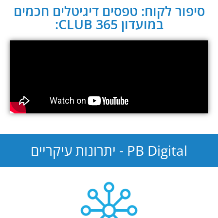
סיפור לקוח: טפסים דיגיטלים חכמים
במועדון CLUB 365:
PB Digital - יתרונות עיקריים