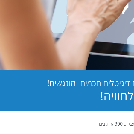
יגיטלים חכמים ומונגשים!
PB Digital (PrintBOS Digital) הינה המערכת לטפסים דיגיטלים המובילה בישראל ומותקנת אצל כ-300 ארגונים