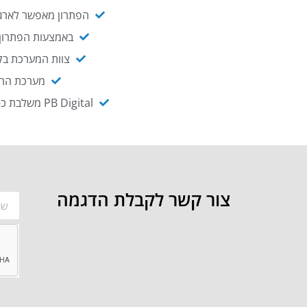
הפתרון מאפשר לארגו
באמצעות הפתרון י
צוות המערכת בקו
מערכת ההנגשה NAGIX, המבוססת על PB Digital, מאפשרת להנגיש מ
PB Digital משלבת כ-OEM את פתרון אינטגרציית ה-API של חברת WSO2 - המאפשר לחבר בקלות בין מערכות ארגוניות
צור קשר לקבלת הדגמה