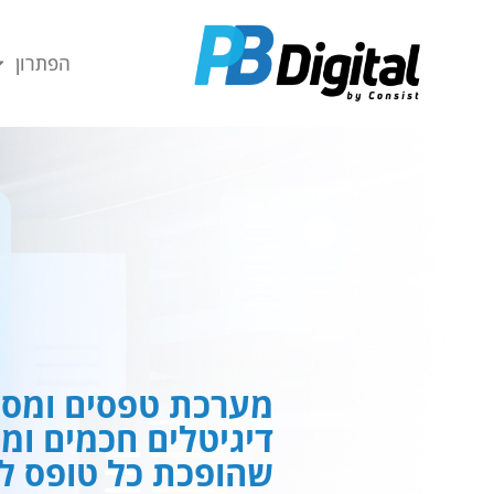
חילתו
ל
הפתרון
ף
ינטרנט,
חץ
נטר
די
עבור
אזור
וכן
רכזי
מערכת טפסים ומסמ
דיגיטלים חכמים ומ
שהופכת כל טופס לח