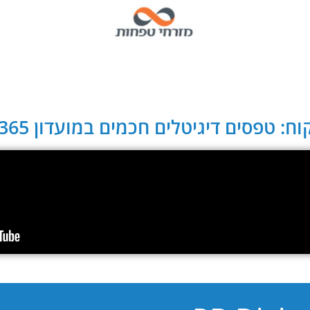
ח: טפסים דיגיטלים חכמים במועדון CLUB 365: