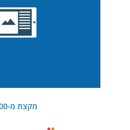
מקצת מ-300 שותפנו העסקיים של PB Digital בישראל ובעולם: