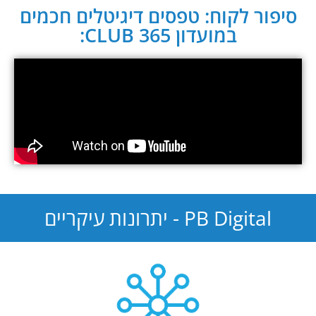
סיפור לקוח: טפסים דיגיטלים חכמים
במועדון CLUB 365:
PB Digital - יתרונות עיקריים