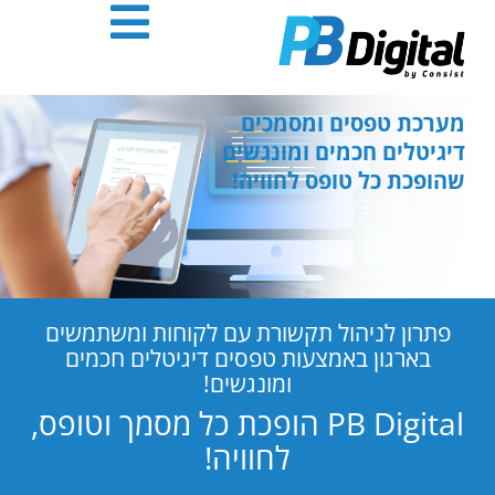
חילתו
ל
ף
ינטרנט,
חץ
מערכת טפסים ומסמכים
נטר
דיגיטלים חכמים ומונגשים
די
שהופכת כל טופס לחוויה!
עבור
אזור
וכן
רכזי
פתרון לניהול תקשורת עם לקוחות ומשתמשים
בארגון באמצעות טפסים דיגיטלים חכמים
ומונגשים!
PB Digital הופכת כל מסמך וטופס,
לחוויה!