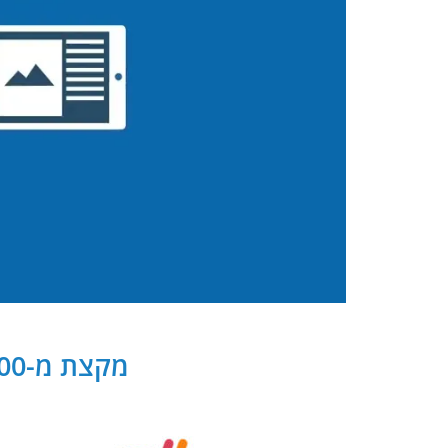
מקצת מ-300 שותפנו העסקיים של PB Digital בישראל ובעולם: