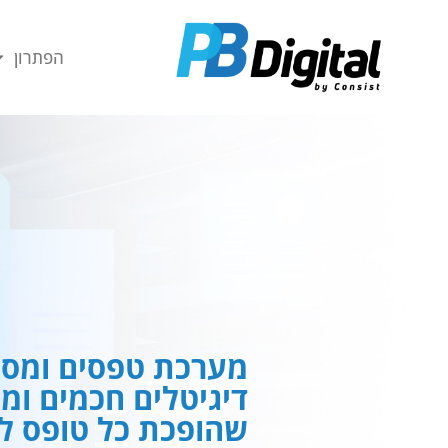
חילתו
ל
הפתרון
ף
ינטרנט,
חץ
נטר
די
עבור
אזור
וכן
רכזי
מערכת טפסים ומסמ
דיגיטלים חכמים ומ
שהופכת כל טופס לח