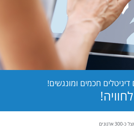
יגיטלים חכמים ומונגשים!
PB Digital (PrintBOS Digital) הינה המערכת לטפסים דיגיטלים המובילה בישראל ומותקנת אצל כ-300 ארגונים