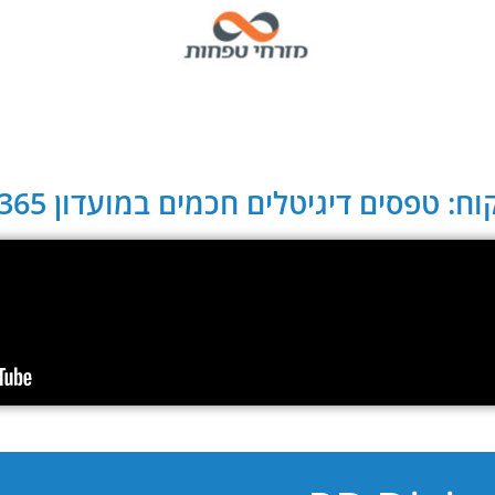
ח: טפסים דיגיטלים חכמים במועדון CLUB 365: