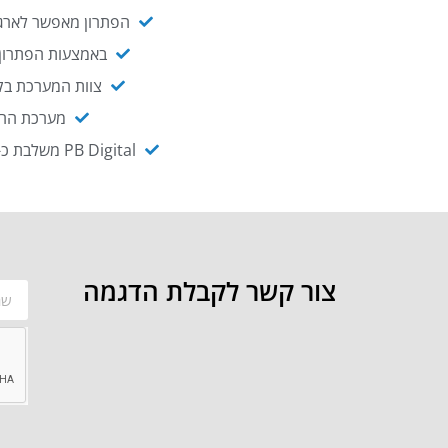
הפתרון מאפשר לארגו
באמצעות הפתרון י
צוות המערכת בקו
מערכת ההנגשה NAGIX, המבוססת על PB Digital, מאפשרת להנגיש מ
PB Digital משלבת כ-OEM את פתרון אינטגרציית ה-API של חברת WSO2 - המאפשר לחבר בקלות בין מערכות ארגוניות
צור קשר לקבלת הדגמה