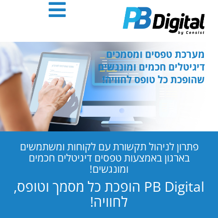
חילתו
ל
ף
ינטרנט,
חץ
מערכת טפסים ומסמכים
נטר
דיגיטלים חכמים ומונגשים
די
שהופכת כל טופס לחוויה!
עבור
אזור
וכן
רכזי
פתרון לניהול תקשורת עם לקוחות ומשתמשים
בארגון באמצעות טפסים דיגיטלים חכמים
ומונגשים!
PB Digital הופכת כל מסמך וטופס,
לחוויה!