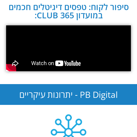
סיפור לקוח: טפסים דיגיטלים חכמים
במועדון CLUB 365:
PB Digital - יתרונות עיקריים