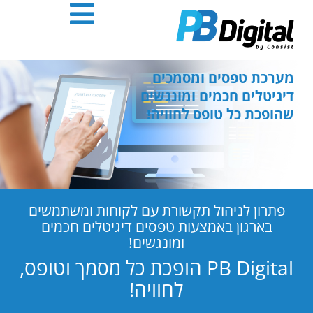
חילתו
ל
ף
ינטרנט,
חץ
מערכת טפסים ומסמכים
נטר
דיגיטלים חכמים ומונגשים
די
שהופכת כל טופס לחוויה!
עבור
אזור
וכן
רכזי
פתרון לניהול תקשורת עם לקוחות ומשתמשים
בארגון באמצעות טפסים דיגיטלים חכמים
ומונגשים!
PB Digital הופכת כל מסמך וטופס,
לחוויה!