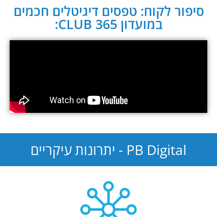
סיפור לקוח: טפסים דיגיטלים חכמים
במועדון CLUB 365:
PB Digital - יתרונות עיקריים