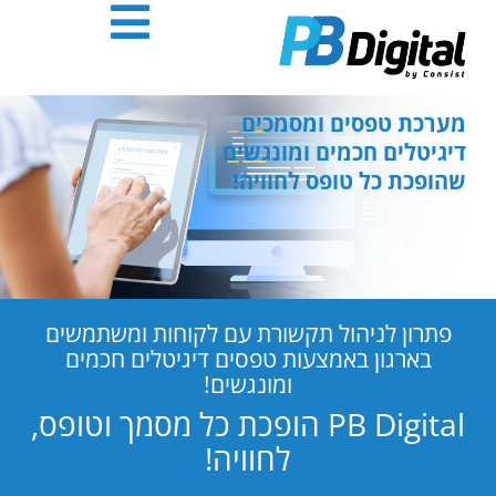
חילתו
ל
ף
ינטרנט,
חץ
מערכת טפסים ומסמכים
נטר
דיגיטלים חכמים ומונגשים
די
שהופכת כל טופס לחוויה!
עבור
אזור
וכן
רכזי
פתרון לניהול תקשורת עם לקוחות ומשתמשים
בארגון באמצעות טפסים דיגיטלים חכמים
ומונגשים!
PB Digital הופכת כל מסמך וטופס,
לחוויה!