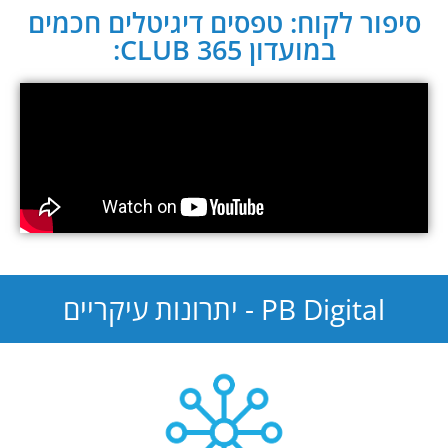
סיפור לקוח: טפסים דיגיטלים חכמים
במועדון CLUB 365:
PB Digital - יתרונות עיקריים