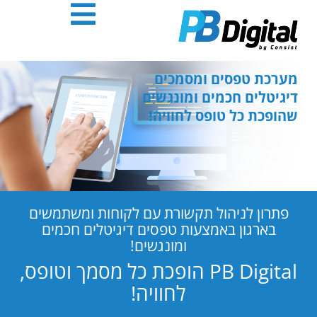
חילתו
ל
ף
ינטרנט,
חץ
מערכת טפסים ומסמכים
נטר
דיגיטלים חכמים ומונגשים
די
שהופכת כל טופס לחוויה!
עבור
אזור
וכן
רכזי
פתרון לניהול תקשורת עם לקוחות ומשתמשים
בארגון באמצעות טפסים דיגיטלים חכמים
ומונגשים!
PB Digital הופכת כל מסמך וטופס,
לחוויה!