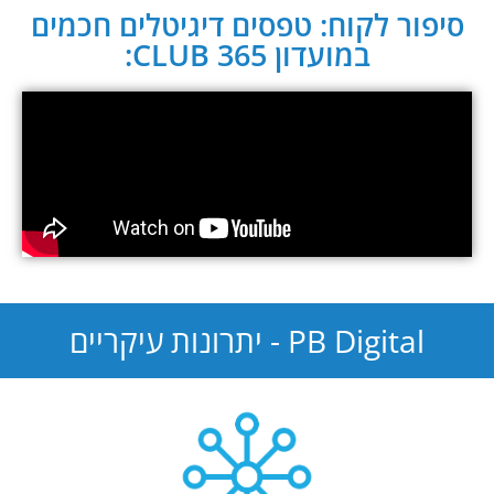
סיפור לקוח: טפסים דיגיטלים חכמים
במועדון CLUB 365:
PB Digital - יתרונות עיקריים