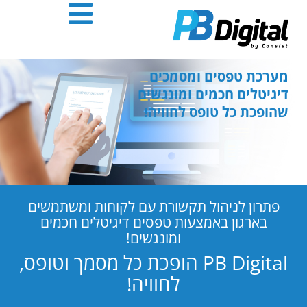
חילתו
ל
ף
ינטרנט,
חץ
מערכת טפסים ומסמכים
נטר
דיגיטלים חכמים ומונגשים
די
שהופכת כל טופס לחוויה!
עבור
אזור
וכן
רכזי
פתרון לניהול תקשורת עם לקוחות ומשתמשים
בארגון באמצעות טפסים דיגיטלים חכמים
ומונגשים!
PB Digital הופכת כל מסמך וטופס,
לחוויה!