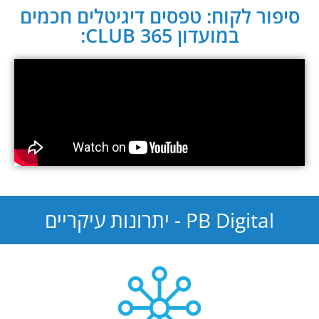
סיפור לקוח: טפסים דיגיטלים חכמים
במועדון CLUB 365:
PB Digital - יתרונות עיקריים