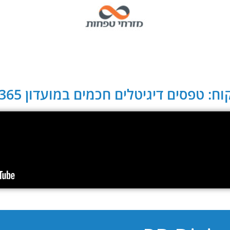
ח: טפסים דיגיטלים חכמים במועדון CLUB 365: