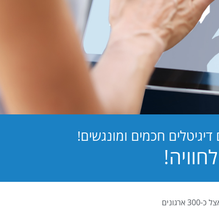
יגיטלים חכמים ומונגשים!
PB Digital (PrintBOS Digital) הינה המערכת לטפסים דיגיטלים המובילה בישראל ומותקנת אצל כ-300 ארגונים