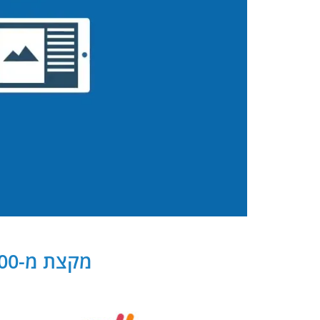
מקצת מ-300 שותפנו העסקיים של PB Digital בישראל ובעולם: