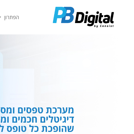
חילתו
ל
הפתרון
ף
ינטרנט,
חץ
נטר
די
עבור
אזור
וכן
רכזי
מערכת טפסים ומסמ
דיגיטלים חכמים ומ
שהופכת כל טופס לח