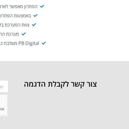
הפתרון מאפשר לארגו
באמצעות הפתרון י
צוות המערכת בקו
מערכת ההנגשה NAGIX, המבוססת על PB Digital, מאפשרת להנגיש מ
PB Digital משלבת כ-OEM את פתרון אינטגרציית ה-API של חברת WSO2 - המאפשר לחבר בקלות בין מערכות ארגוניות
צור קשר לקבלת הדגמה