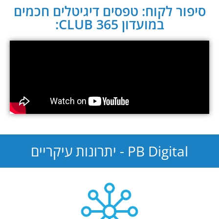
סיפור לקוח: טפסים דיגיטלים חכמים
במועדון CLUB 365:
PB Digital - יתרונות עיקריים