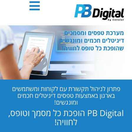
חילתו
ל
ף
ינטרנט,
חץ
מערכת טפסים ומסמכים
נטר
דיגיטלים חכמים ומונגשים
די
שהופכת כל טופס לחוויה!
עבור
אזור
וכן
רכזי
פתרון לניהול תקשורת עם לקוחות ומשתמשים
בארגון באמצעות טפסים דיגיטלים חכמים
ומונגשים!
PB Digital הופכת כל מסמך וטופס,
לחוויה!