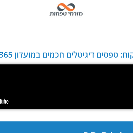
ח: טפסים דיגיטלים חכמים במועדון CLUB 365: