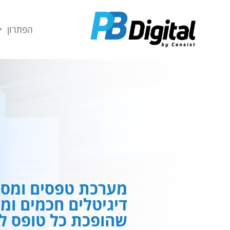
חילתו
ל
הפתרון
ף
ינטרנט,
חץ
נטר
די
עבור
אזור
וכן
רכזי
מערכת טפסים ומסמ
דיגיטלים חכמים ומ
שהופכת כל טופס לח