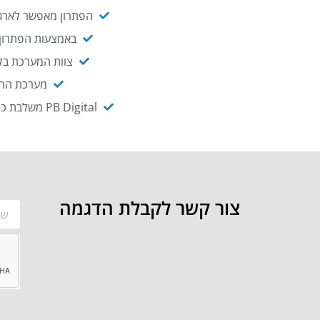
הפתרון מאפשר לארגו
באמצעות הפתרון י
צוות המערכת בקו
מערכת ההנגשה NAGIX, המבוססת על PB Digital, מאפשרת להנגיש מ
PB Digital משלבת כ-OEM את פתרון אינטגרציית ה-API של חברת WSO2 - המאפשר לחבר בקלות בין מערכות ארגוניות
צור קשר לקבלת הדגמה