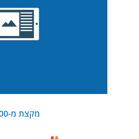
מקצת מ-300 שותפנו העסקיים של PB Digital בישראל ובעולם: