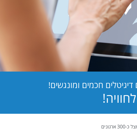
יגיטלים חכמים ומונגשים!
PB Digital (PrintBOS Digital) הינה המערכת לטפסים דיגיטלים המובילה בישראל ומותקנת אצל כ-300 ארגונים