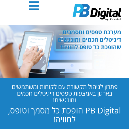
חילתו
ל
ף
ינטרנט,
חץ
מערכת טפסים ומסמכים
נטר
דיגיטלים חכמים ומונגשים
די
שהופכת כל טופס לחוויה!
עבור
אזור
וכן
רכזי
פתרון לניהול תקשורת עם לקוחות ומשתמשים
בארגון באמצעות טפסים דיגיטלים חכמים
ומונגשים!
PB Digital הופכת כל מסמך וטופס,
לחוויה!