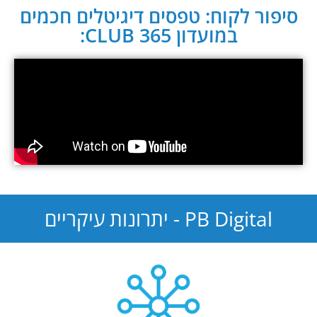
סיפור לקוח: טפסים דיגיטלים חכמים
במועדון CLUB 365:
PB Digital - יתרונות עיקריים