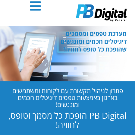
חילתו
ל
ף
ינטרנט,
חץ
מערכת טפסים ומסמכים
נטר
דיגיטלים חכמים ומונגשים
די
שהופכת כל טופס לחוויה!
עבור
אזור
וכן
רכזי
פתרון לניהול תקשורת עם לקוחות ומשתמשים
בארגון באמצעות טפסים דיגיטלים חכמים
ומונגשים!
PB Digital הופכת כל מסמך וטופס,
לחוויה!