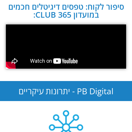
סיפור לקוח: טפסים דיגיטלים חכמים
במועדון CLUB 365:
PB Digital - יתרונות עיקריים