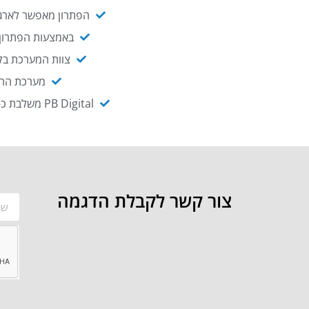
הפתרון מאפשר לארגו
באמצעות הפתרון י
צוות המערכת בקו
מערכת ההנגשה NAGIX, המבוססת על PB Digital, מאפשרת להנגיש מ
PB Digital משלבת כ-OEM את פתרון אינטגרציית ה-API של חברת WSO2 - המאפשר לחבר בקלות בין מערכות ארגוניות
צור קשר לקבלת הדגמה