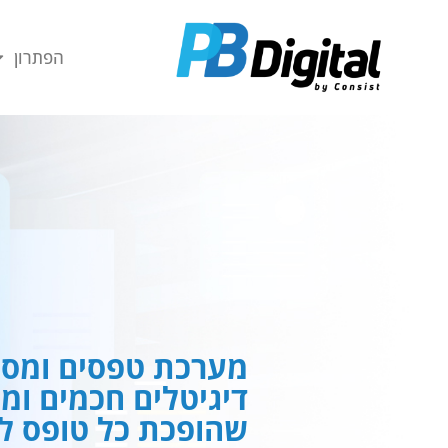
חילתו
ל
הפתרון
ף
ינטרנט,
חץ
נטר
די
עבור
אזור
וכן
רכזי
מערכת טפסים ומסמ
דיגיטלים חכמים ומ
שהופכת כל טופס לח