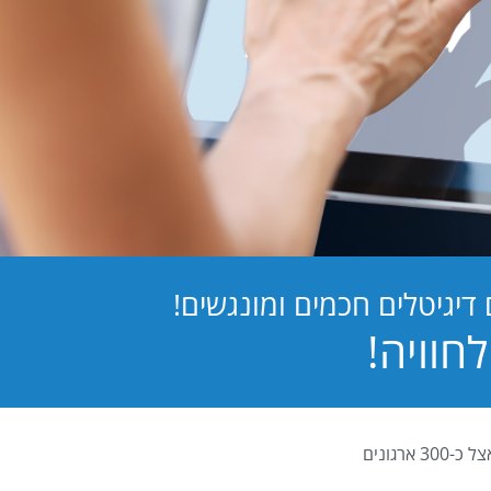
יגיטלים חכמים ומונגשים!
PB Digital (PrintBOS Digital) הינה המערכת לטפסים דיגיטלים המובילה בישראל ומותקנת אצל כ-300 ארגונים