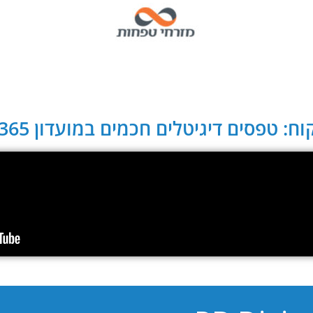
ח: טפסים דיגיטלים חכמים במועדון CLUB 365: