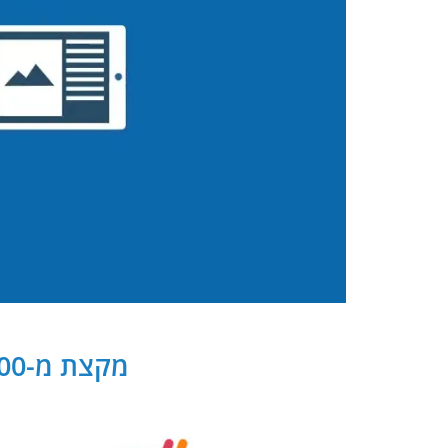
מקצת מ-300 שותפנו העסקיים של PB Digital בישראל ובעולם: