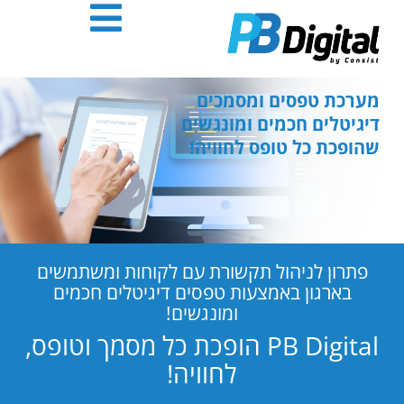
חילתו
ל
ף
ינטרנט,
חץ
מערכת טפסים ומסמכים
נטר
דיגיטלים חכמים ומונגשים
די
שהופכת כל טופס לחוויה!
עבור
אזור
וכן
רכזי
פתרון לניהול תקשורת עם לקוחות ומשתמשים
בארגון באמצעות טפסים דיגיטלים חכמים
ומונגשים!
PB Digital הופכת כל מסמך וטופס,
לחוויה!