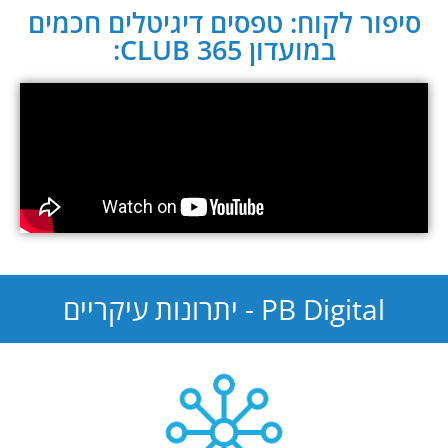
סיפור לקוח: טפסים דיגיטלים חכמים
במועדון CLUB 365:
PB Digital - יתרונות עיקריים