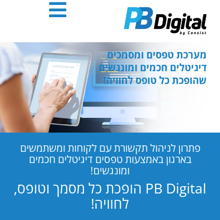
חילתו
ל
ף
ינטרנט,
חץ
מערכת טפסים ומסמכים
נטר
דיגיטלים חכמים ומונגשים
די
שהופכת כל טופס לחוויה!
עבור
אזור
וכן
רכזי
פתרון לניהול תקשורת עם לקוחות ומשתמשים
בארגון באמצעות טפסים דיגיטלים חכמים
ומונגשים!
PB Digital הופכת כל מסמך וטופס,
לחוויה!