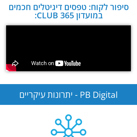
סיפור לקוח: טפסים דיגיטלים חכמים
במועדון CLUB 365:
PB Digital - יתרונות עיקריים