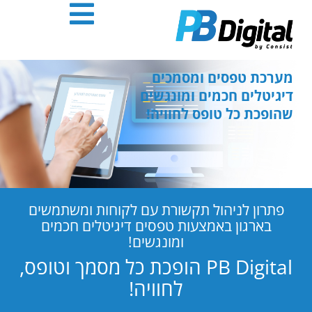
חילתו
ל
ף
ינטרנט,
חץ
מערכת טפסים ומסמכים
נטר
דיגיטלים חכמים ומונגשים
די
שהופכת כל טופס לחוויה!
עבור
אזור
וכן
רכזי
פתרון לניהול תקשורת עם לקוחות ומשתמשים
בארגון באמצעות טפסים דיגיטלים חכמים
ומונגשים!
PB Digital הופכת כל מסמך וטופס,
לחוויה!