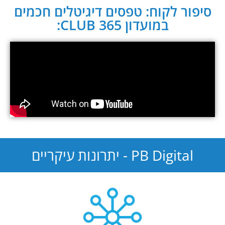
סיפור לקוח: טפסים דיגיטלים חכמים
במועדון CLUB 365:
PB Digital - יתרונות עיקריים