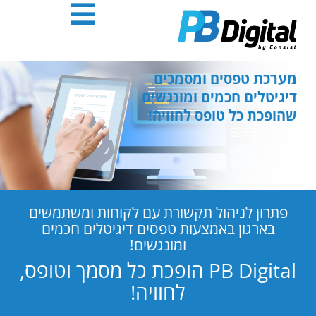
חילתו
ל
ף
ינטרנט,
חץ
מערכת טפסים ומסמכים
נטר
דיגיטלים חכמים ומונגשים
די
שהופכת כל טופס לחוויה!
עבור
אזור
וכן
רכזי
פתרון לניהול תקשורת עם לקוחות ומשתמשים
בארגון באמצעות טפסים דיגיטלים חכמים
ומונגשים!
PB Digital הופכת כל מסמך וטופס,
לחוויה!