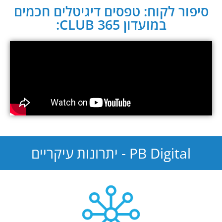
סיפור לקוח: טפסים דיגיטלים חכמים
במועדון CLUB 365:
PB Digital - יתרונות עיקריים