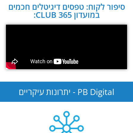
סיפור לקוח: טפסים דיגיטלים חכמים
במועדון CLUB 365:
PB Digital - יתרונות עיקריים