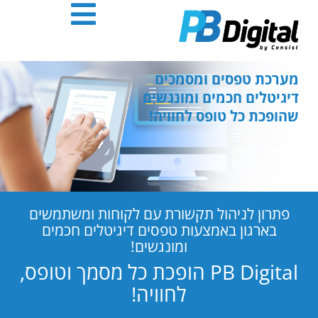
חילתו
ל
ף
ינטרנט,
חץ
מערכת טפסים ומסמכים
נטר
דיגיטלים חכמים ומונגשים
די
שהופכת כל טופס לחוויה!
עבור
אזור
וכן
רכזי
פתרון לניהול תקשורת עם לקוחות ומשתמשים
בארגון באמצעות טפסים דיגיטלים חכמים
ומונגשים!
PB Digital הופכת כל מסמך וטופס,
לחוויה!