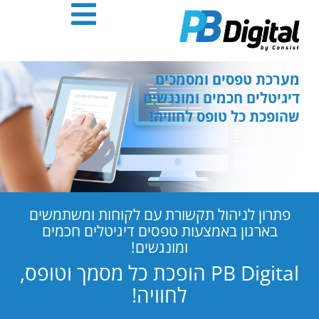
חילתו
ל
ף
ינטרנט,
חץ
מערכת טפסים ומסמכים
נטר
דיגיטלים חכמים ומונגשים
די
שהופכת כל טופס לחוויה!
עבור
אזור
וכן
רכזי
פתרון לניהול תקשורת עם לקוחות ומשתמשים
בארגון באמצעות טפסים דיגיטלים חכמים
ומונגשים!
PB Digital הופכת כל מסמך וטופס,
לחוויה!