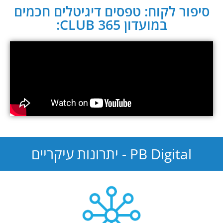
סיפור לקוח: טפסים דיגיטלים חכמים
במועדון CLUB 365:
PB Digital - יתרונות עיקריים