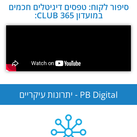
סיפור לקוח: טפסים דיגיטלים חכמים
במועדון CLUB 365:
PB Digital - יתרונות עיקריים