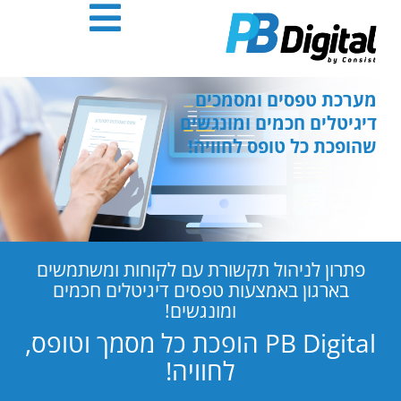
חילתו
ל
ף
ינטרנט,
חץ
מערכת טפסים ומסמכים
נטר
דיגיטלים חכמים ומונגשים
די
שהופכת כל טופס לחוויה!
עבור
אזור
וכן
רכזי
פתרון לניהול תקשורת עם לקוחות ומשתמשים
בארגון באמצעות טפסים דיגיטלים חכמים
ומונגשים!
PB Digital הופכת כל מסמך וטופס,
לחוויה!