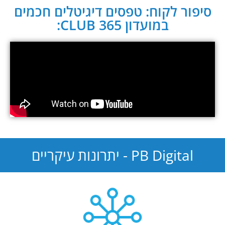
סיפור לקוח: טפסים דיגיטלים חכמים
במועדון CLUB 365:
PB Digital - יתרונות עיקריים