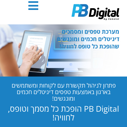
חילתו
ל
ף
ינטרנט,
חץ
מערכת טפסים ומסמכים
נטר
דיגיטלים חכמים ומונגשים
די
שהופכת כל טופס לחוויה!
עבור
אזור
וכן
רכזי
פתרון לניהול תקשורת עם לקוחות ומשתמשים
בארגון באמצעות טפסים דיגיטלים חכמים
ומונגשים!
PB Digital הופכת כל מסמך וטופס,
לחוויה!