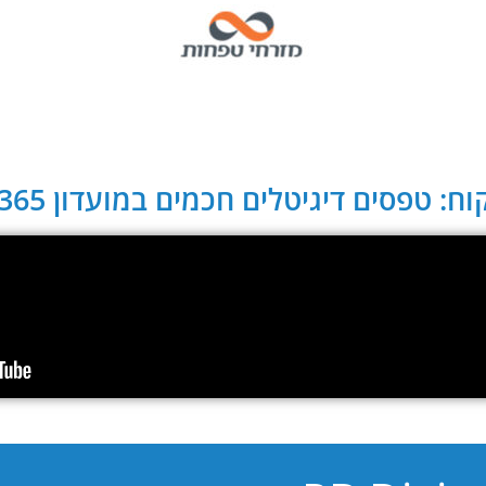
ח: טפסים דיגיטלים חכמים במועדון CLUB 365: