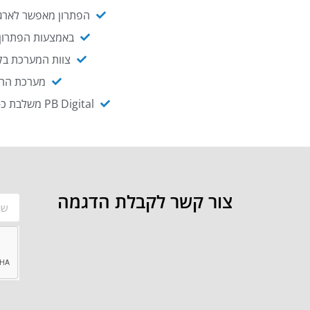
הפתרון מאפשר לארגו
באמצעות הפתרון י
צוות המערכת בקו
מערכת ההנגשה NAGIX, המבוססת על PB Digital, מאפשרת להנגיש מ
PB Digital משלבת כ-OEM את פתרון אינטגרציית ה-API של חברת WSO2 - המאפשר לחבר בקלות בין מערכות ארגוניות
צור קשר לקבלת הדגמה