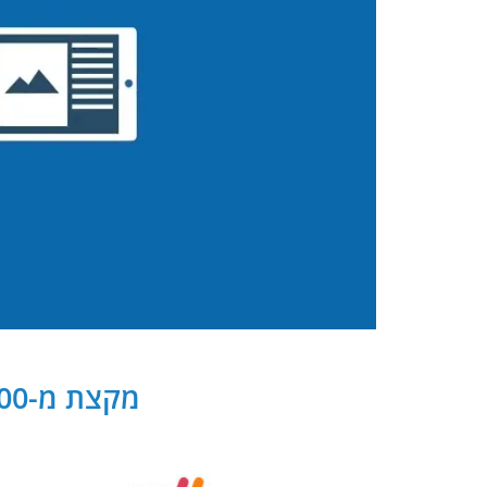
מקצת מ-300 שותפנו העסקיים של PB Digital בישראל ובעולם: