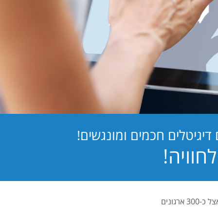
יגיטלים חכמים ומונגשים!
PB Digital (PrintBOS Digital) הינה המערכת לטפסים דיגיטלים המובילה בישראל ומותקנת אצל כ-300 ארגונים