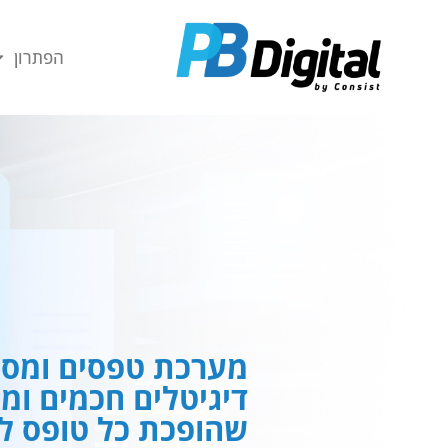
חילתו
ל
הפתרון
ף
ינטרנט,
חץ
נטר
די
עבור
אזור
וכן
רכזי
מערכת טפסים ומסמ
דיגיטלים חכמים ומ
שהופכת כל טופס לח