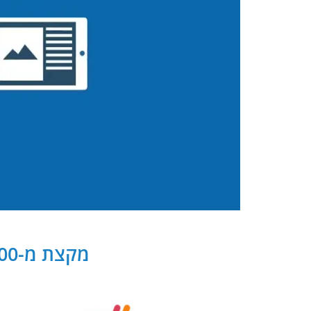
מקצת מ-300 שותפנו העסקיים של PB Digital בישראל ובעולם: