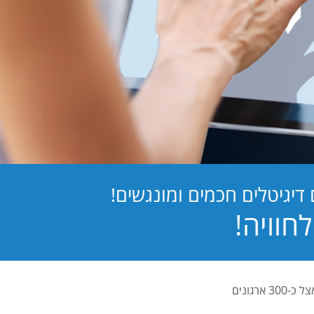
יגיטלים חכמים ומונגשים!
PB Digital (PrintBOS Digital) הינה המערכת לטפסים דיגיטלים המובילה בישראל ומותקנת אצל כ-300 ארגונים