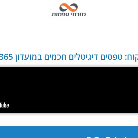
ח: טפסים דיגיטלים חכמים במועדון CLUB 365: