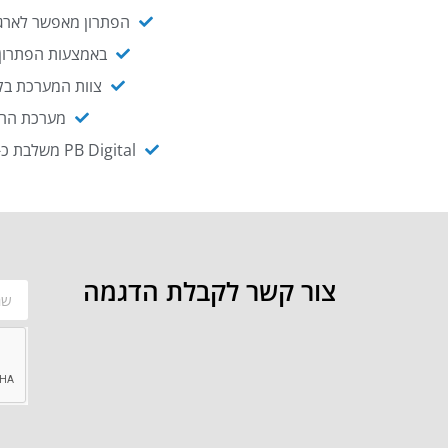
הפתרון מאפשר לארגו
באמצעות הפתרון י
צוות המערכת בקו
מערכת ההנגשה NAGIX, המבוססת על PB Digital, מאפשרת להנגיש מ
PB Digital משלבת כ-OEM את פתרון אינטגרציית ה-API של חברת WSO2 - המאפשר לחבר בקלות בין מערכות ארגוניות
צור קשר לקבלת הדגמה