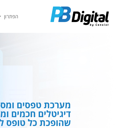
חילתו
ל
הפתרון
ף
ינטרנט,
חץ
נטר
די
עבור
אזור
וכן
רכזי
מערכת טפסים ומסמ
דיגיטלים חכמים ומ
שהופכת כל טופס לח