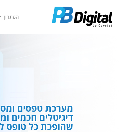
חילתו
ל
הפתרון
ף
ינטרנט,
חץ
נטר
די
עבור
אזור
וכן
רכזי
מערכת טפסים ומסמ
דיגיטלים חכמים ומ
שהופכת כל טופס לח