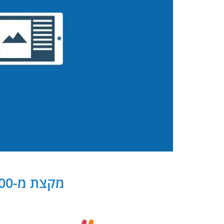
מקצת מ-300 שותפנו העסקיים של PB Digital בישראל ובעולם: