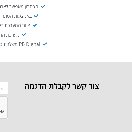
הפתרון מאפשר לארגו
באמצעות הפתרון י
צוות המערכת בקו
מערכת ההנגשה NAGIX, המבוססת על PB Digital, מאפשרת להנגיש מ
PB Digital משלבת כ-OEM את פתרון אינטגרציית ה-API של חברת WSO2 - המאפשר לחבר בקלות בין מערכות ארגוניות
צור קשר לקבלת הדגמה