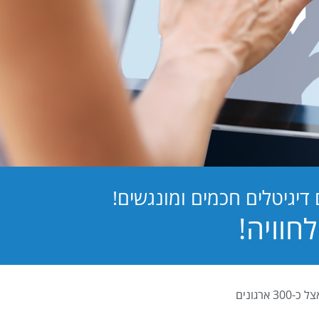
יגיטלים חכמים ומונגשים!
PB Digital (PrintBOS Digital) הינה המערכת לטפסים דיגיטלים המובילה בישראל ומותקנת אצל כ-300 ארגונים