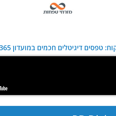
ח: טפסים דיגיטלים חכמים במועדון CLUB 365: