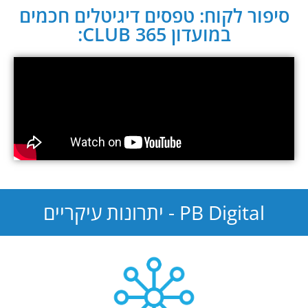
סיפור לקוח: טפסים דיגיטלים חכמים
במועדון CLUB 365:
PB Digital - יתרונות עיקריים