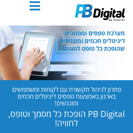
חילתו
ל
ף
ינטרנט,
חץ
מערכת טפסים ומסמכים
נטר
דיגיטלים חכמים ומונגשים
די
שהופכת כל טופס לחוויה!
עבור
אזור
וכן
רכזי
פתרון לניהול תקשורת עם לקוחות ומשתמשים
בארגון באמצעות טפסים דיגיטלים חכמים
ומונגשים!
PB Digital הופכת כל מסמך וטופס,
לחוויה!