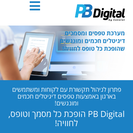
חילתו
ל
ף
ינטרנט,
חץ
מערכת טפסים ומסמכים
נטר
דיגיטלים חכמים ומונגשים
די
שהופכת כל טופס לחוויה!
עבור
אזור
וכן
רכזי
פתרון לניהול תקשורת עם לקוחות ומשתמשים
בארגון באמצעות טפסים דיגיטלים חכמים
ומונגשים!
PB Digital הופכת כל מסמך וטופס,
לחוויה!