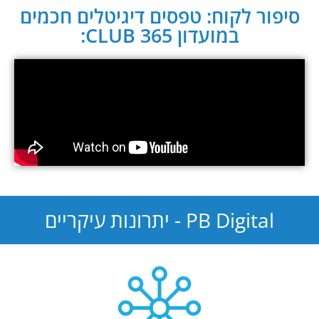
סיפור לקוח: טפסים דיגיטלים חכמים
במועדון CLUB 365:
PB Digital - יתרונות עיקריים