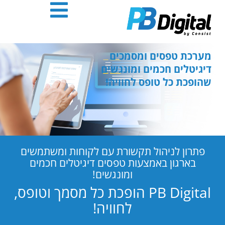
חילתו
ל
ף
ינטרנט,
חץ
מערכת טפסים ומסמכים
נטר
דיגיטלים חכמים ומונגשים
די
שהופכת כל טופס לחוויה!
עבור
אזור
וכן
רכזי
פתרון לניהול תקשורת עם לקוחות ומשתמשים
בארגון באמצעות טפסים דיגיטלים חכמים
ומונגשים!
PB Digital הופכת כל מסמך וטופס,
לחוויה!