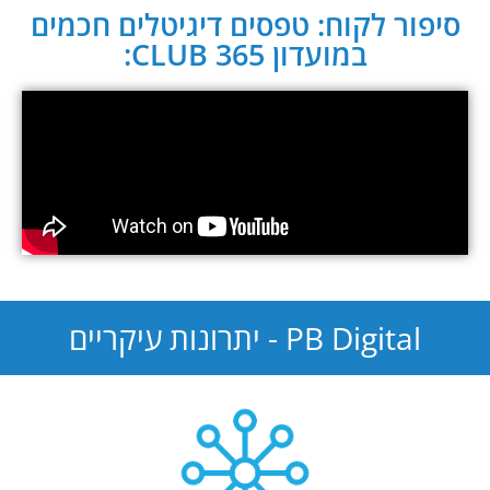
סיפור לקוח: טפסים דיגיטלים חכמים
במועדון CLUB 365:
PB Digital - יתרונות עיקריים