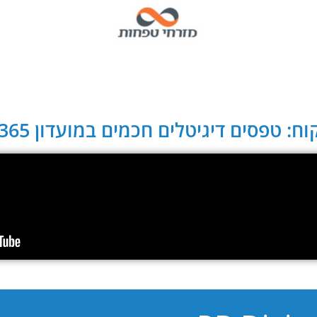
ח: טפסים דיגיטלים חכמים במועדון CLUB 365: