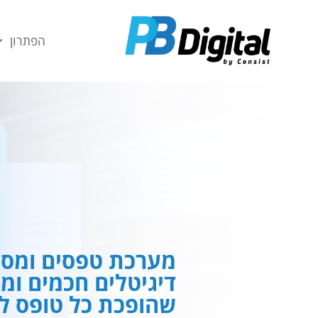
חילתו
ל
הפתרון
ף
ינטרנט,
חץ
נטר
די
עבור
אזור
וכן
רכזי
מערכת טפסים ומסמ
דיגיטלים חכמים ומ
שהופכת כל טופס לח