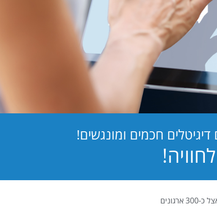
יגיטלים חכמים ומונגשים!
PB Digital (PrintBOS Digital) הינה המערכת לטפסים דיגיטלים המובילה בישראל ומותקנת אצל כ-300 ארגונים