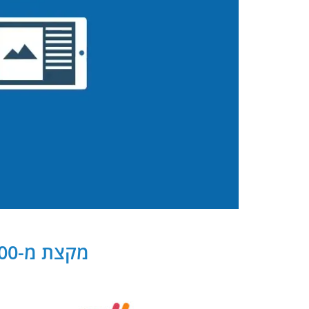
מקצת מ-300 שותפנו העסקיים של PB Digital בישראל ובעולם: