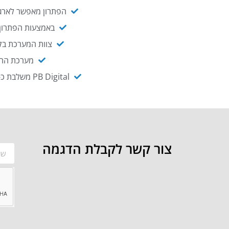
הפתרון מאפשר לארגו
באמצעות הפתרון י
צוות המערכת בקו
מערכת ההנגשה NAGIX, המבוססת על PB Digital, מאפשרת להנגיש מ
PB Digital משלבת כ-OEM את פתרון אינטגרציית ה-API של חברת WSO2 - המאפשר לחבר בקלות בין מערכות ארגוניות
צור קשר לקבלת הדגמה