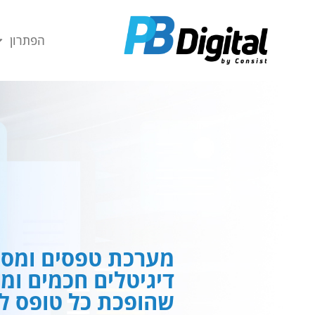
חילתו
ל
הפתרון
ף
ינטרנט,
חץ
נטר
די
עבור
אזור
וכן
רכזי
מערכת טפסים ומסמ
דיגיטלים חכמים ומ
שהופכת כל טופס לח