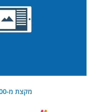
מקצת מ-300 שותפנו העסקיים של PB Digital בישראל ובעולם: