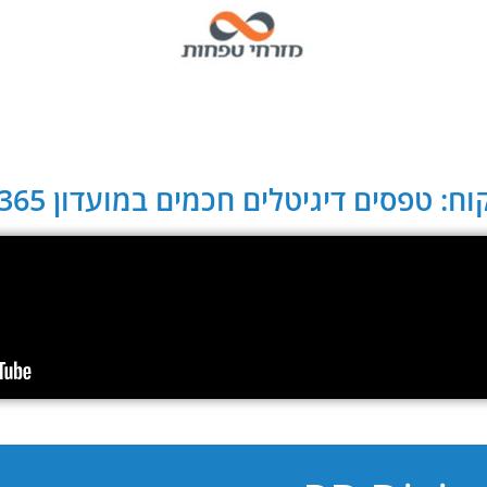
ח: טפסים דיגיטלים חכמים במועדון CLUB 365: