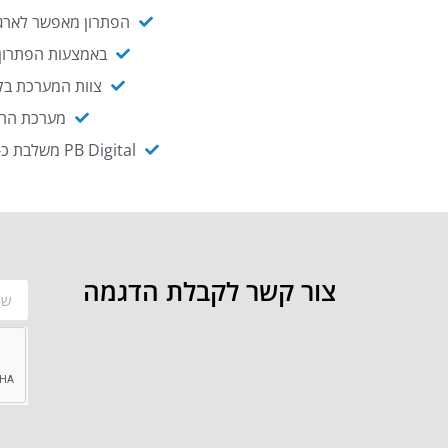
הפתרון מאפשר לארגו
באמצעות הפתרון י
צוות המערכת בקו
מערכת ההנגשה NAGIX, המבוססת על PB Digital, מאפשרת להנגיש מ
PB Digital משלבת כ-OEM את פתרון אינטגרציית ה-API של חברת WSO2 - המאפשר לחבר בקלות בין מערכות ארגוניות
צור קשר לקבלת הדגמה