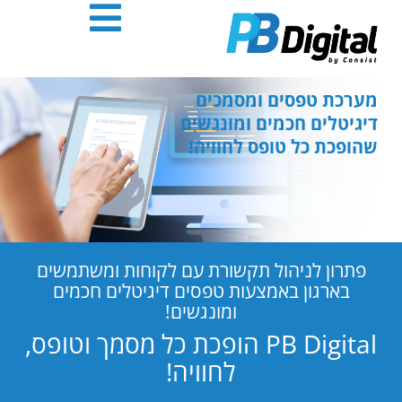
חילתו
ל
ף
ינטרנט,
חץ
מערכת טפסים ומסמכים
נטר
דיגיטלים חכמים ומונגשים
די
שהופכת כל טופס לחוויה!
עבור
אזור
וכן
רכזי
פתרון לניהול תקשורת עם לקוחות ומשתמשים
בארגון באמצעות טפסים דיגיטלים חכמים
ומונגשים!
PB Digital הופכת כל מסמך וטופס,
לחוויה!