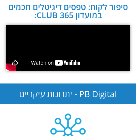
סיפור לקוח: טפסים דיגיטלים חכמים
במועדון CLUB 365:
PB Digital - יתרונות עיקריים