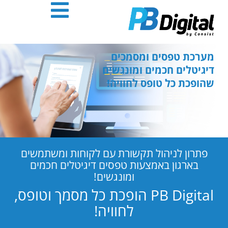
חילתו
ל
ף
ינטרנט,
חץ
מערכת טפסים ומסמכים
נטר
דיגיטלים חכמים ומונגשים
די
שהופכת כל טופס לחוויה!
עבור
אזור
וכן
רכזי
פתרון לניהול תקשורת עם לקוחות ומשתמשים
בארגון באמצעות טפסים דיגיטלים חכמים
ומונגשים!
PB Digital הופכת כל מסמך וטופס,
לחוויה!