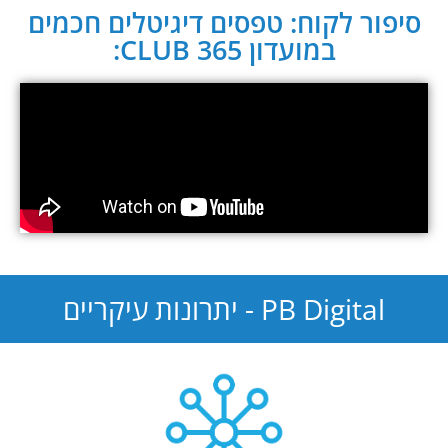
סיפור לקוח: טפסים דיגיטלים חכמים
במועדון CLUB 365:
PB Digital - יתרונות עיקריים