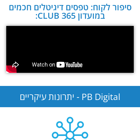
סיפור לקוח: טפסים דיגיטלים חכמים
במועדון CLUB 365:
PB Digital - יתרונות עיקריים