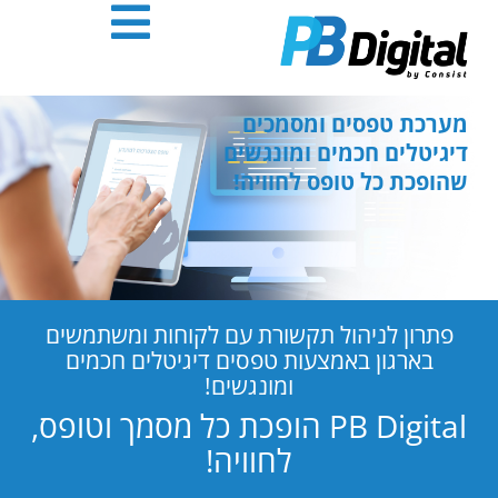
חילתו
ל
ף
ינטרנט,
חץ
מערכת טפסים ומסמכים
נטר
דיגיטלים חכמים ומונגשים
די
שהופכת כל טופס לחוויה!
עבור
אזור
וכן
רכזי
פתרון לניהול תקשורת עם לקוחות ומשתמשים
בארגון באמצעות טפסים דיגיטלים חכמים
ומונגשים!
PB Digital הופכת כל מסמך וטופס,
לחוויה!