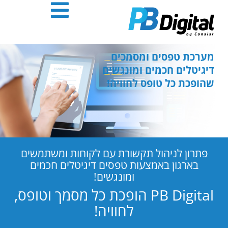
חילתו
ל
ף
ינטרנט,
חץ
מערכת טפסים ומסמכים
נטר
דיגיטלים חכמים ומונגשים
די
שהופכת כל טופס לחוויה!
עבור
אזור
וכן
רכזי
פתרון לניהול תקשורת עם לקוחות ומשתמשים
בארגון באמצעות טפסים דיגיטלים חכמים
ומונגשים!
PB Digital הופכת כל מסמך וטופס,
לחוויה!