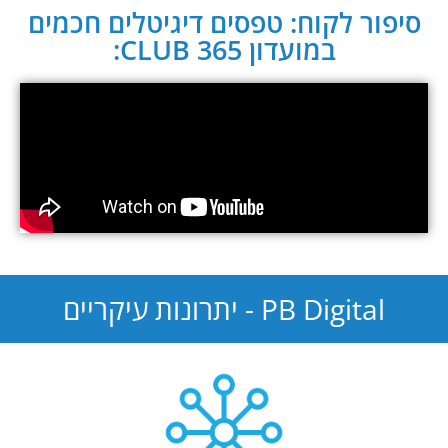
סיפור לקוח: טפסים דיגיטלים חכמים
במועדון CLUB 365:
PB Digital - יתרונות עיקריים