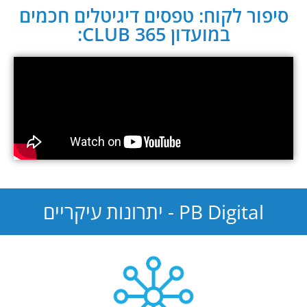
סיפור לקוח: טפסים דיגיטלים חכמים
במועדון CLUB 365:
PB Digital - יתרונות עיקריים