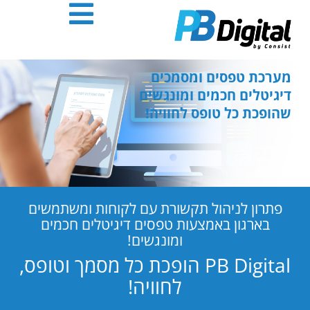
חילתו
ל
ף
ינטרנט,
חץ
מערכת טפסים ומסמכים
נטר
דיגיטלים חכמים ומונגשים
די
שהופכת כל טופס לחוויה!
עבור
אזור
וכן
רכזי
פתרון לניהול תקשורת עם לקוחות ומשתמשים
בארגון באמצעות טפסים דיגיטלים חכמים
ומונגשים!
PB Digital הופכת כל מסמך וטופס,
לחוויה!