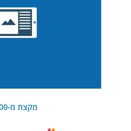
מקצת מ-300 שותפנו העסקיים של PB Digital בישראל ובעולם: