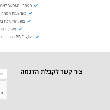
הפתרון מאפשר לארגו
באמצעות הפתרון י
צוות המערכת בקו
מערכת ההנגשה NAGIX, המבוססת על PB Digital, מאפשרת להנגיש מ
PB Digital משלבת כ-OEM את פתרון אינטגרציית ה-API של חברת WSO2 - המאפשר לחבר בקלות בין מערכות ארגוניות
צור קשר לקבלת הדגמה