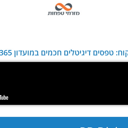
ח: טפסים דיגיטלים חכמים במועדון CLUB 365: