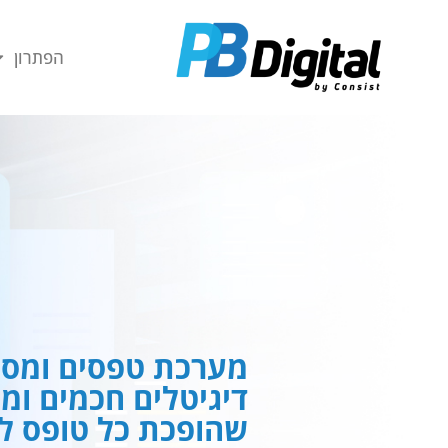
חילתו
ל
הפתרון
ף
ינטרנט,
חץ
נטר
די
עבור
אזור
וכן
רכזי
מערכת טפסים ומסמ
דיגיטלים חכמים ומ
שהופכת כל טופס לח