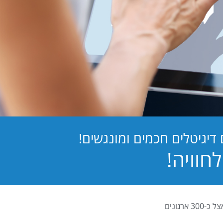
יגיטלים חכמים ומונגשים!
PB Digital (PrintBOS Digital) הינה המערכת לטפסים דיגיטלים המובילה בישראל ומותקנת אצל כ-300 ארגונים